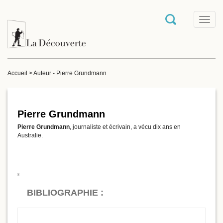
T
o
g
g
l
e
Accueil
>
Auteur - Pierre Grundmann
n
a
v
i
g
Pierre Grundmann
a
Pierre Grundmann
, journaliste et écrivain, a vécu dix ans en
t
Australie.
i
o
n
BIBLIOGRAPHIE :