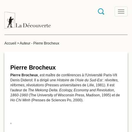
T
o
g
g
l
e
Accueil
>
Auteur - Pierre Brocheux
n
a
v
i
g
Pierre Brocheux
a
Pierre Brocheux
, est maître de conférences à l'Université Paris-VII
t
Denis Diderot. Il a dirigé une
Histoire de l'Asie du Sud-Est : révoltes,
i
réformes, révolutions
(Presses universitaires de Lille, 1981). Il est
o
l'auteur de
The Mekong Delta. Ecology, Economy and Revolution,
n
1860-1960
(The University of Wisconsin Press, Madison, 1995) et de
Ho Chi Minh
(Presses de Sciences Po, 2000).