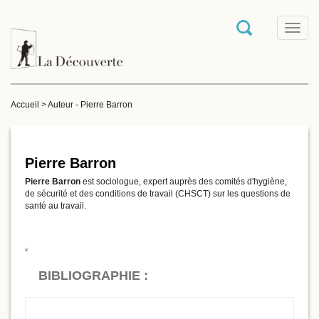
T
o
g
g
l
e
Accueil
>
Auteur - Pierre Barron
n
a
v
i
g
Pierre Barron
a
Pierre Barron
est sociologue, expert auprès des comités d'hygiène,
t
de sécurité et des conditions de travail (CHSCT) sur les questions de
i
santé au travail.
o
n
BIBLIOGRAPHIE :