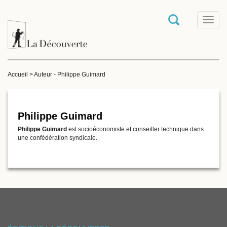
T
o
g
g
l
e
Accueil
>
Auteur - Philippe Guimard
n
a
v
i
g
Philippe Guimard
a
Philippe Guimard
est socioéconomiste et conseiller technique dans
t
une confédération syndicale.
i
o
n