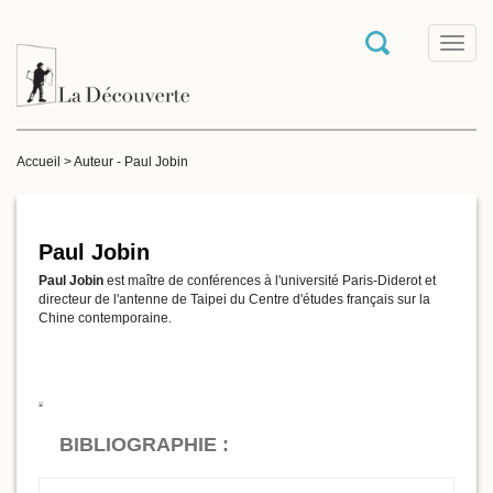
T
o
g
g
l
e
Accueil
>
Auteur - Paul Jobin
n
a
v
i
g
Paul Jobin
a
Paul Jobin
est maître de conférences à l'université Paris-Diderot et
t
directeur de l'antenne de Taipei du Centre d'études français sur la
i
Chine contemporaine.
o
n
BIBLIOGRAPHIE :