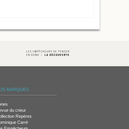
OS MARQUES
ones
vue du crieur
llection Repères
ominique Carré
es Empêcheurs