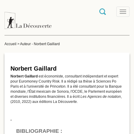
T
o
g
g
l
e
Accueil
>
Auteur - Norbert Gaillard
n
a
v
i
g
Norbert Gaillard
a
Norbert Gaillard
est économiste, consultant indépendant et expert
t
pour Euromoney Country Risk. Il a rédigé sa thèse à Sciences Po
i
Paris et à l'université de Princeton. Il a été consultant pour la Banque
o
mondiale, l'État mexicain de Sonora, l'OCDE, le Parlement européen
n
et diverses institutions financières. Il a écrit
Les Agences de notation
,
(2010, 2022) aux éditions La Découverte.
BIBLIOGRAPHIE :