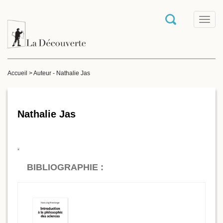
T
o
g
g
l
e
Accueil
>
Auteur - Nathalie Jas
n
a
v
i
g
Nathalie Jas
a
t
i
o
n
BIBLIOGRAPHIE :