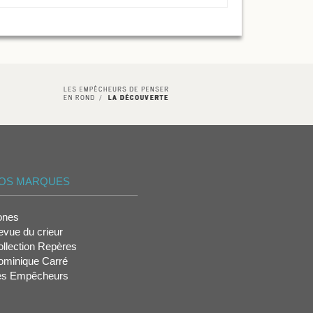
OS MARQUES
ones
vue du crieur
llection Repères
ominique Carré
es Empêcheurs