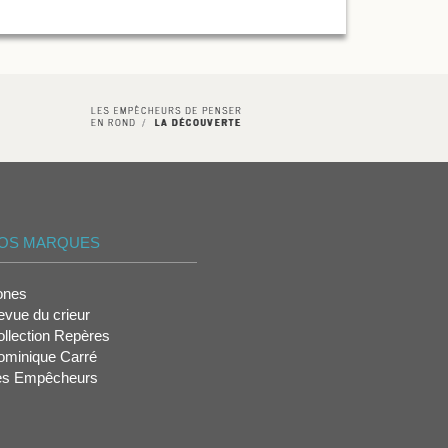
OS MARQUES
ones
vue du crieur
llection Repères
ominique Carré
es Empêcheurs