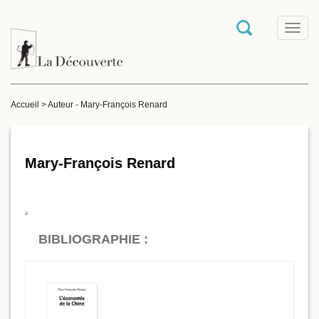
T
o
g
g
l
e
Accueil
>
Auteur - Mary-François Renard
n
a
v
i
g
Mary-François Renard
a
t
i
o
n
BIBLIOGRAPHIE :