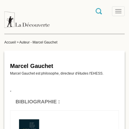
T
o
g
g
l
e
Accueil
>
Auteur - Marcel Gauchet
n
a
v
i
g
Marcel Gauchet
a
Marcel Gauchet est philosophe, directeur d'études l'EHESS.
t
i
o
n
BIBLIOGRAPHIE :