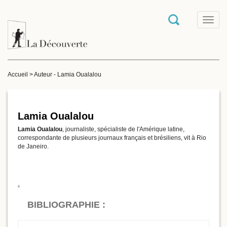
T
o
g
g
l
e
Accueil
>
Auteur - Lamia Oualalou
n
a
v
i
g
Lamia Oualalou
a
Lamia Oualalou
, journaliste, spécialiste de l'Amérique latine,
t
correspondante de plusieurs journaux français et brésiliens, vit à Rio
i
de Janeiro.
o
n
BIBLIOGRAPHIE :