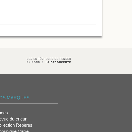
OS MARQUES
ones
vue du crieur
llection Repères
ominique Carré