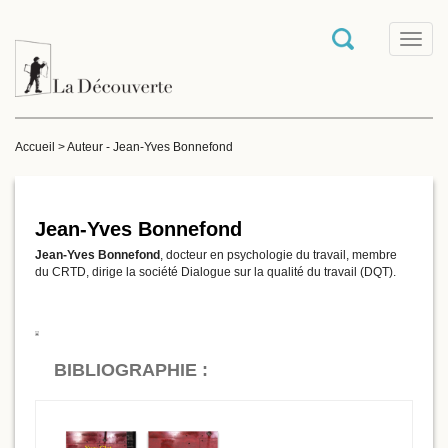
T
o
g
g
l
e
Accueil
>
Auteur - Jean-Yves Bonnefond
n
a
v
i
g
Jean-Yves Bonnefond
a
Jean-Yves Bonnefond
, docteur en psychologie du travail, membre
t
du CRTD, dirige la société Dialogue sur la qualité du travail (DQT).
i
o
n
BIBLIOGRAPHIE :