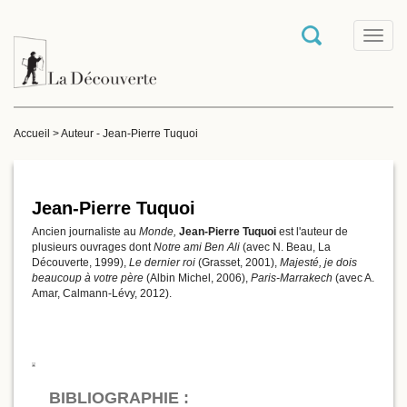
T
o
g
g
l
e
Accueil
>
Auteur - Jean-Pierre Tuquoi
n
a
v
i
g
Jean-Pierre Tuquoi
a
Ancien journaliste au
Monde,
Jean-Pierre Tuquoi
est l'auteur de
t
plusieurs ouvrages dont
Notre ami Ben Ali
(avec N. Beau, La
i
Découverte, 1999),
Le dernier roi
(Grasset, 2001),
Majesté, je dois
o
beaucoup à votre père
(Albin Michel, 2006),
Paris-Marrakech
(avec A.
n
Amar, Calmann-Lévy, 2012).
BIBLIOGRAPHIE :