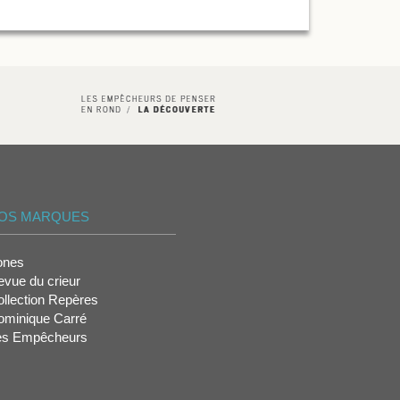
OS MARQUES
ones
vue du crieur
llection Repères
ominique Carré
es Empêcheurs