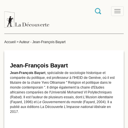
T
o
g
g
l
e
Accueil
>
Auteur - Jean-François Bayart
n
a
v
i
g
Jean-François Bayart
a
Jean-François Bayart
, spécialiste de sociologie historique et
t
comparée du politique, est professeur à l'IHEID de Genève, où il est
i
titulaire de la chaire Yves Oltramare " Religion et politique dans le
o
monde contemporain ". Il dirige également la chaire d'Etudes
n
africaines comparées de l'Université Mohamed VI Polytechniques
(Rabat). Il est l'auteur de plusieurs essais, dont
L'Illusion identitaire
(Fayard, 1996) et
Le Gouvernement du monde
(Fayard, 2004). Il a
publié aux éditions La Découverte
L'impasse national-libérale
en
2017.