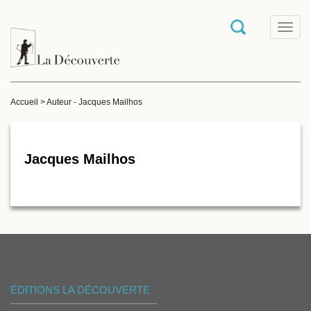
T
o
g
g
l
e
Accueil
>
Auteur - Jacques Mailhos
n
a
v
i
g
Jacques Mailhos
a
t
i
o
n
ÉDITIONS LA DÉCOUVERTE