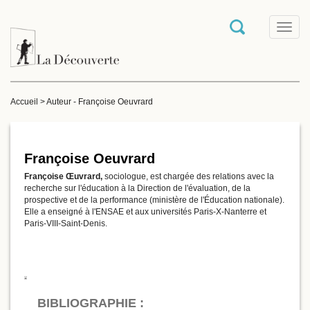
T
o
g
g
l
e
Accueil
>
Auteur - Françoise Oeuvrard
n
a
v
i
g
Françoise Oeuvrard
a
Françoise Œuvrard,
sociologue, est chargée des relations avec la
t
recherche sur l'éducation à la Direction de l'évaluation, de la
i
prospective et de la performance (ministère de l'Éducation nationale).
o
Elle a enseigné à l'ENSAE et aux universités Paris-X-Nanterre et
n
Paris-VIII-Saint-Denis.
BIBLIOGRAPHIE :