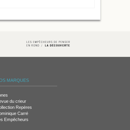
OS MARQUES
ones
vue du crieur
llection Repères
ominique Carré
es Empêcheurs