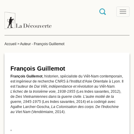
T
o
g
g
l
e
Accueil
>
Auteur - François Guillemot
n
a
v
i
g
François Guillemot
a
François Guillemot
, historien, spécialiste du Viêt-Nam contemporain,
t
est ingénieur de recherche CNRS à l'Institut d'Asie Orientale à Lyon. Il
i
est l'auteur de
Dai Viêt, indépendance et révolution au Viêt-Nam.
o
L'échec de la troisième voie, 1938-1955
(Les Indes savantes, 2012),
n
de
Des Vietnamiennes dans la guerre civile. L'autre moitié de la
guerre, 1945‑1975
(Les Indes savantes, 2014) et a codirigé avec
Agathe Larcher-Goscha,
La Colonisation des corps. De l'Indochine
au Viet Nam
(Vendémiaire, 2014).