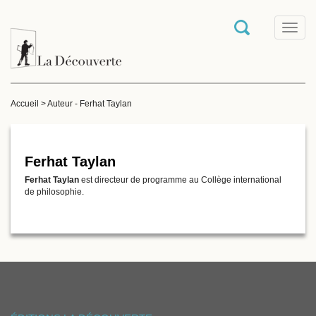
T
o
g
g
l
e
Accueil
>
Auteur - Ferhat Taylan
n
a
v
i
g
Ferhat Taylan
a
Ferhat Taylan
est directeur de programme au Collège international
t
de philosophie.
i
o
n