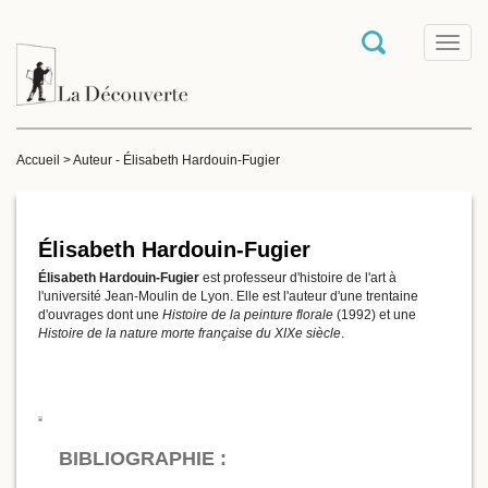
T
o
g
g
l
e
Accueil
>
Auteur - Élisabeth Hardouin-Fugier
n
a
v
i
g
Élisabeth Hardouin-Fugier
a
Élisabeth Hardouin-Fugier
est professeur d'histoire de l'art à
t
l'université Jean-Moulin de Lyon. Elle est l'auteur d'une trentaine
i
d'ouvrages dont une
Histoire de la peinture florale
(1992) et une
o
Histoire de la nature morte française du XIXe siècle
.
n
BIBLIOGRAPHIE :