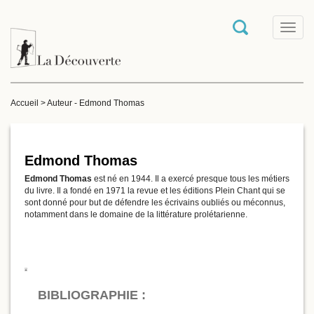
T
o
g
g
l
e
Accueil
>
Auteur - Edmond Thomas
n
a
v
i
g
Edmond Thomas
a
Edmond Thomas
est né en 1944. Il a exercé presque tous les métiers
t
du livre. Il a fondé en 1971 la revue et les éditions Plein Chant qui se
i
sont donné pour but de défendre les écrivains oubliés ou méconnus,
o
notamment dans le domaine de la littérature prolétarienne.
n
BIBLIOGRAPHIE :