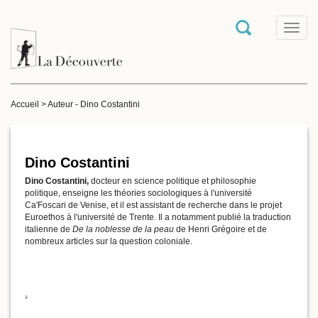
T
o
g
g
l
e
Accueil
>
Auteur - Dino Costantini
n
a
v
i
g
Dino Costantini
a
Dino Costantini,
docteur en science politique et philosophie
t
politique, enseigne les théories sociologiques à l'université
i
Ca'Foscari de Venise, et il est assistant de recherche dans le projet
o
Euroethos à l'université de Trente. Il a notamment publié la traduction
n
italienne de
De la noblesse de la peau
de Henri Grégoire et de
nombreux articles sur la question coloniale.