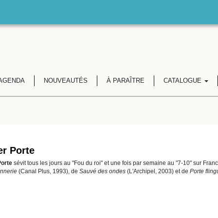
AGENDA
NOUVEAUTÉS
À PARAÎTRE
CATALOGUE
er Porte
Porte
sévit tous les jours au "Fou du roi" et une fois par semaine au "7-10" sur Franc
onnerie
(Canal Plus, 1993), de
Sauvé des ondes
(L'Archipel, 2003) et de
Porte fling