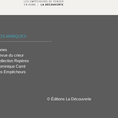
OS MARQUES
ones
vue du crieur
llection Repères
ominique Carré
es Empêcheurs
© Éditions La Découverte