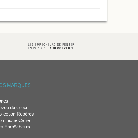
OS MARQUES
ones
vue du crieur
llection Repères
ominique Carré
es Empêcheurs