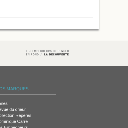
OS MARQUES
ones
vue du crieur
llection Repères
ominique Carré
es Empêcheurs