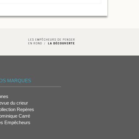
OS MARQUES
ones
vue du crieur
llection Repères
ominique Carré
es Empêcheurs