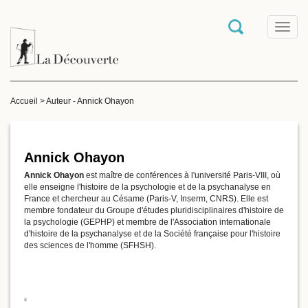
T
o
g
g
l
e
Accueil
>
Auteur - Annick Ohayon
n
a
v
i
g
Annick Ohayon
a
Annick Ohayon
est maître de conférences à l'université Paris-VIII, où
t
elle enseigne l'histoire de la psychologie et de la psychanalyse en
i
France et chercheur au Césame (Paris-V, Inserm, CNRS). Elle est
o
membre fondateur du Groupe d'études pluridisciplinaires d'histoire de
n
la psychologie (GEPHP) et membre de l'Association internationale
d'histoire de la psychanalyse et de la Société française pour l'histoire
des sciences de l'homme (SFHSH).