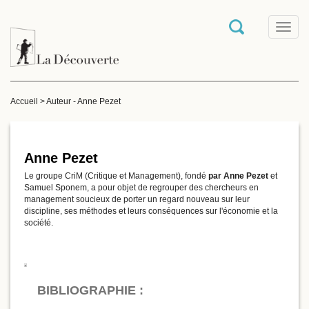
T
o
g
g
l
e
Accueil
>
Auteur - Anne Pezet
n
a
v
i
g
Anne Pezet
a
Le groupe CriM (Critique et Management), fondé
par Anne Pezet
et
t
Samuel Sponem, a pour objet de regrouper des chercheurs en
i
management soucieux de porter un regard nouveau sur leur
o
discipline, ses méthodes et leurs conséquences sur l'économie et la
n
société.
BIBLIOGRAPHIE :