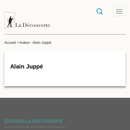
T
o
g
g
l
e
Accueil
>
Auteur - Alain Juppé
n
a
v
i
g
Alain Juppé
a
t
i
o
n
ÉDITIONS LA DÉCOUVERTE