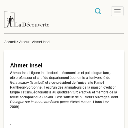
T
o
g
g
l
e
Accueil
>
Auteur - Ahmet Insel
n
a
v
i
g
Ahmet Insel
a
Ahmet Insel
, figure intellectuelle, économiste et politologue turc, a
t
été professeur et chef du département économie à l'université de
i
Galatasaray (Istanbul) et vice-président de l'université Paris-I
o
Panthéon-Sorbonne. Il est l'un des animateurs de la maison d'édition
n
turque Iletisim, éditorialiste au quotidien turc
Radikal
et membre de la
revue sociopolitique
Birikim
. Il est l'auteur de plusieurs ouvrages, dont
Dialogue sur le tabou arménien
(avec Michel Marian, Liana Levi,
2009).