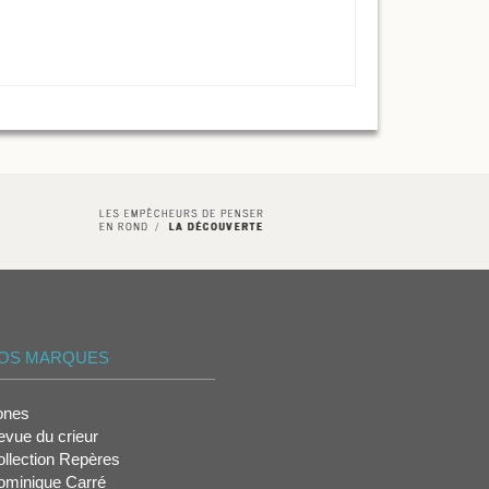
OS MARQUES
ones
vue du crieur
llection Repères
ominique Carré