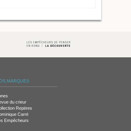
OS MARQUES
ones
vue du crieur
llection Repères
ominique Carré
es Empêcheurs