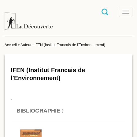
T
o
g
g
l
e
Accueil
>
Auteur - IFEN (Institut Francais de l'Environnement)
n
a
v
i
g
IFEN (Institut Francais de
a
l'Environnement)
t
i
o
n
BIBLIOGRAPHIE :