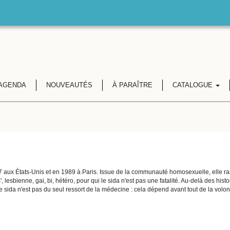
AGENDA
NOUVEAUTÉS
À PARAÎTRE
CATALOGUE
87 aux États-Unis et en 1989 à Paris. Issue de la communauté homosexuelle, elle r
esbienne, gai, bi, hétéro, pour qui le sida n'est pas une fatalité. Au-delà des his
e sida n'est pas du seul ressort de la médecine : cela dépend avant tout de la volon