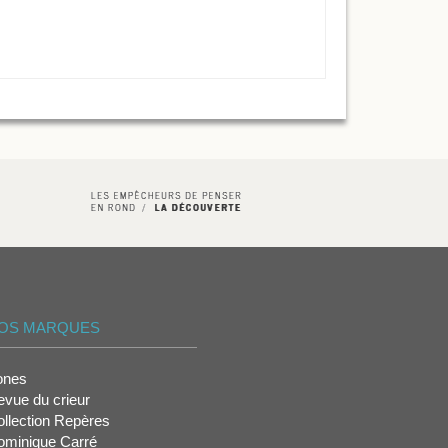
OS MARQUES
ones
vue du crieur
llection Repères
ominique Carré