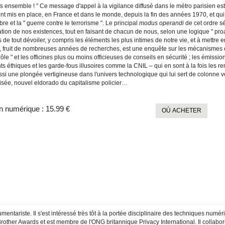
ifs ensemble ! " Ce message d'appel à la vigilance diffusé dans le métro parisien est
nt mis en place, en France et dans le monde, depuis la fin des années 1970, et qui 
e et la " guerre contre le terrorisme ". Le principal
modus operandi
de cet ordre s
ation de nos existences, tout en faisant de chacun de nous, selon une logique " p
e tout dévoiler, y compris les éléments les plus intimes de notre vie, et à mettre 
, fruit de nombreuses années de recherches, est une enquête sur les mécanismes et l
ôle " et les officines plus ou moins officieuses de conseils en sécurité ; les émission
s éthiques et les garde-fous illusoires comme la CNIL – qui en sont à la fois les ren
ssi une plongée vertigineuse dans l'univers technologique qui lui sert de colonne ve
isée, nouvel eldorado du capitalisme policier…
n numérique :
15.99 €
OÙ ACHETER
entariste. Il s'est intéressé très tôt à la portée disciplinaire des techniques numér
Big Brother Awards et est membre de l'ONG britannique Privacy International. Il col