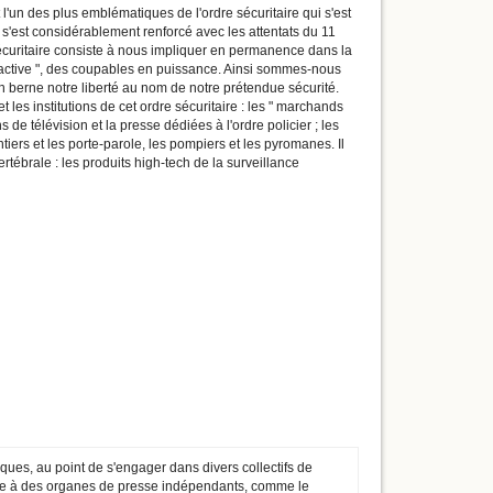
 l'un des plus emblématiques de l'ordre sécuritaire qui s'est
s'est considérablement renforcé avec les attentats du 11
écuritaire consiste à nous impliquer en permanence dans la
roactive ", des coupables en puissance. Ainsi sommes-nous
en berne notre liberté au nom de notre prétendue sécurité.
es institutions de cet ordre sécuritaire : les " marchands
s de télévision et la presse dédiées à l'ordre policier ; les
tiers et les porte-parole, les pompiers et les pyromanes. Il
rtébrale : les produits high-tech de la surveillance
iques, au point de s'engager dans divers collectifs de
labore à des organes de presse indépendants, comme le