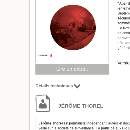
" Attent
lenteme
Septembr
sécuris
sommés d
Ce livre
de contr
paravent
offre au
général
Versio
Lire un extrait
Détails techniques
JÉRÔME THOREL
Jérôme Thorel
est journaliste indépendant, auteur et docum
veille sur la société de surveillance. Il a participé aux 