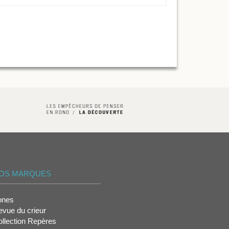
OS MARQUES
ones
vue du crieur
llection Repères