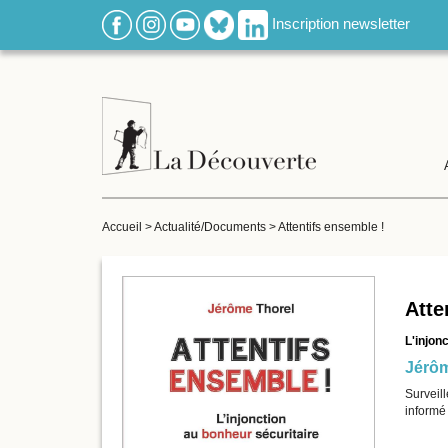
Inscription newsletter
Accueil
>
Actualité/Documents
>
Attentifs ensemble !
Atte
L'injon
Jérôm
Surveil
informé 