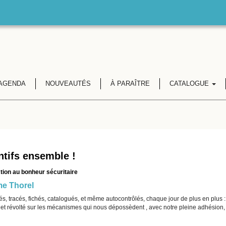
AGENDA
NOUVEAUTÉS
À PARAÎTRE
CATALOGUE
ntifs ensemble !
ction au bonheur sécuritaire
e Thorel
lés, tracés, fichés, catalogués, et même autocontrôlés, chaque jour de plus en pl
et révolté sur les mécanismes qui nous dépossèdent , avec notre pleine adhésion, d