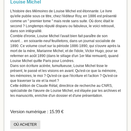
Louise Michel
L'histoire des
Mémoires
de Louise Michel est étonnante. Le livre
qu'elle publie sous ce titre, chez l'éditeur Roy, en 1886 est présenté
comme un " premier tome " mais reste sans suite. Où donc était le
second ? Longtemps réputé disparu ou fabuleux, le voici retrouvé,
dans son intégralité.
Comble d'ironie, Louise Michel l'avait bien fait paraître de son
vivant… en soixante-neuf feuilletons, dans un journal socialiste de
1890. Ce volume court sur la période 1886-1890, qui s'ouvre après la
mort de la mère, Marianne Michel, et de l'idole, Victor Hugo, pour se
refermer en août 1890 (dans le sillage d'un 1er Mai remuant), quand
Louise Michel quitte Paris pour Londres.
Dans son écriture acérée, tumultueuse, Louise Michel tisse le
présent, le passé et les visions en avant. Qu'est-ce que la mémoire,
les mémoires, le moi ? Qu'est-ce que l'écriture et l'action ? Qu'est-ce
que traverser la vie et la mort ?
Cette édition de Claude Rétat, directrice de recherche au CNRS,
spécialiste de l'œuvre de Louise Michel, est étayée par les archives et
les manuscrits, enrichie d'un dossier et d'une présentation.
Version numérique :
15.99 €
OÙ ACHETER