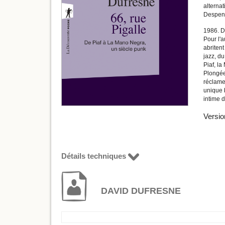
alternat
Despente
1986. Da
Pour l'a
abritent
jazz, d
Piaf, l
Plongée 
réclame
unique b
intime d
Versio
Détails techniques
DAVID DUFRESNE