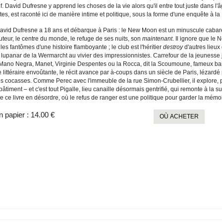
if. David Dufresne y apprend les choses de la vie alors qu'il entre tout juste dans l'
s, est raconté ici de manière intime et politique, sous la forme d'une enquête à la
vid Dufresne a 18 ans et débarque à Paris : le New Moon est un minuscule cabaret, 
uteur, le centre du monde, le refuge de ses nuits, son
maintenant
. Il ignore que le
 les fantômes d'une histoire flamboyante ; le club est l'héritier
destroy
d'autres lieux
u lupanar de la Wermarcht au vivier des impressionnistes. Carrefour de la jeunesse
a Mano Negra, Manet, Virginie Despentes ou la Rocca, dit la Scoumoune, fameux ban
littéraire envoûtante, le récit avance par à-coups dans un siècle de Paris, lézard
s cocasses. Comme Perec avec l'immeuble de la rue Simon-Crubellier, il explore, p
âtiment – et c'est tout Pigalle, lieu canaille désormais gentrifié, qui remonte à la s
e ce livre en désordre, où le refus de ranger est une politique pour garder la mémoi
n papier :
14.00 €
OÙ ACHETER