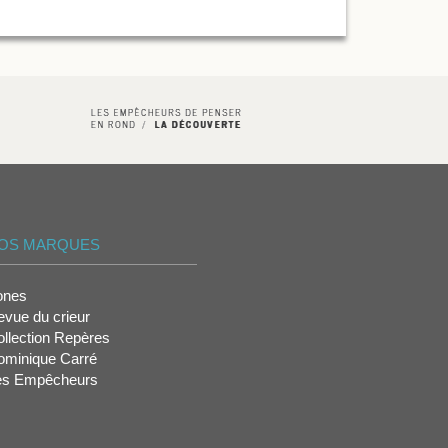
OS MARQUES
ones
vue du crieur
llection Repères
ominique Carré
es Empêcheurs