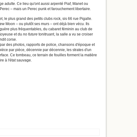
âge adulte. Ce lieu qu'ont aussi arpenté Piaf, Manet ou
 Perec – mais un Perec punk et farouchement libertaire.
le plus grand des petits clubs rock, sis 66 rue Pigalle.
 New Moon – ou plutôt ses murs – ont déjà bien vécu. Ils
 guère plus fréquentables, du cabaret féminin au club de
 joyeuse et du
no future
tonitruant, la salle a vu se croiser
dit corse.
é par des photos, rapports de police, chansons d'époque et
ièce par pièce, décennie par décennie, les strates d'un
urface. Ce tombeau, ce terrain de fouilles forment la matière
re à l'état sauvage.