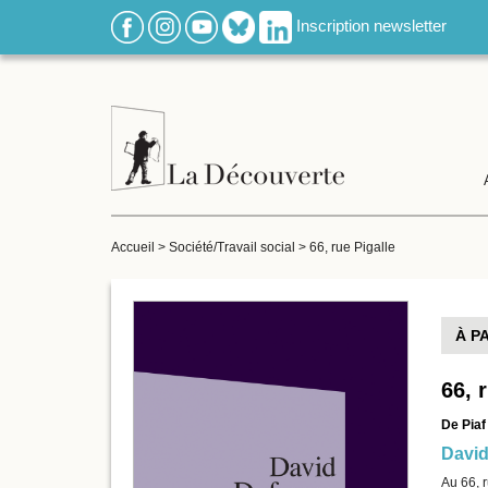
Inscription newsletter
Accueil
>
Société/Travail social
>
66, rue Pigalle
À P
66, 
De Piaf
David
Au 66, r